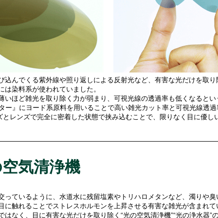
び込んでくる紫外線や照り返しによる反射光など、有害な光だけを取り
には染料系が使われていました。
薄いほど雑光を取り除く力が弱まり、可視光線の透過率も低くなるとい
ィルター』にヨード系原料を用いることで高い雑光カット率と可視光線透
レンズとレンズで完全に密着した状態で挟み込むことで、限りなく目に優し
の空気清浄機
交っているように、水道水に残留塩素やトリハロメタンなど、濁りや臭
目に触れることでストレスホルモンを上昇させる有害な雑光が含まれてい
ではなく、目に有害な光だけを取り除く“光の空気清浄機”“光の浄水器”