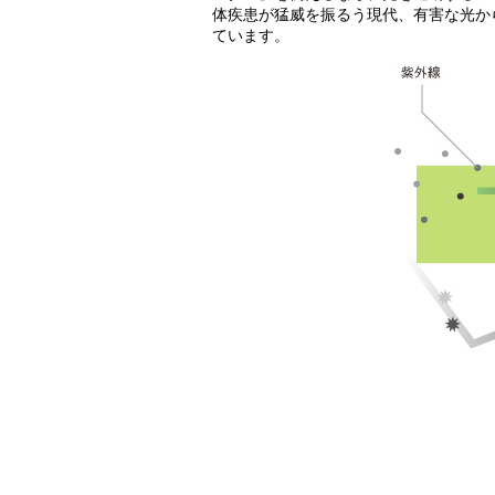
体疾患が猛威を振るう現代、有害な光か
ています。